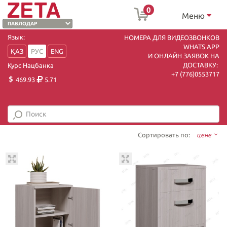
0
Меню
Язык:
НОМЕРА ДЛЯ ВИДЕОЗВОНКОВ
WHATS APP
ҚАЗ
РУС
ENG
И ОНЛАЙН ЗАЯВОК НА
ДОСТАВКУ:
Курс Нацбанка
+7 (7
76)0553717
469.93
5.71
Сортировать по:
цене