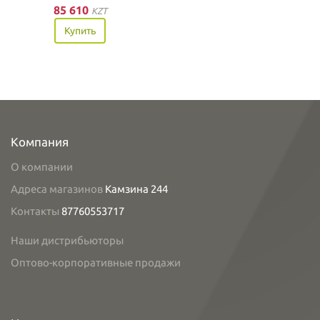
85 610
KZT
Купить
Компания
О компании
Адреса магазинов
Камзина 244
Контакты
87760553717
Наши дистрибьюторы
Оптово-корпоративные продажи