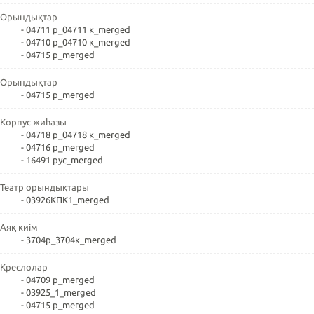
Орындықтар
- 04711 р_04711 к_merged
- 04710 р_04710 к_merged
- 04715 р_merged
Орындықтар
- 04715 р_merged
Корпус жиһазы
- 04718 р_04718 к_merged
- 04716 р_merged
- 16491 рус_merged
Театр орындықтары
- 03926КПК1_merged
Аяқ киім
- 3704р_3704к_merged
Креслолар
- 04709 р_merged
- 03925_1_merged
- 04715 р_merged