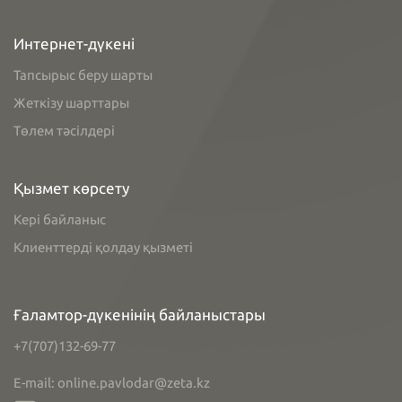
Интернет-дүкені
Тапсырыс беру шарты
Жеткізу шарттары
Төлем тәсілдері
Қызмет көрсету
Кері байланыс
Клиенттерді қолдау қызметі
Ғаламтор-дүкенінің байланыстары
+7(707)132-69-77
E-mail: online.pavlodar@zeta.kz