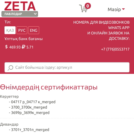
0
Мәзір
Тіл:
НОМЕРА ДЛЯ ВИДЕОЗВОНКОВ
WHATS APP
ҚАЗ
РУС
ENG
И ОНЛАЙН ЗАЯВОК НА
ДОСТАВКУ:
Ұлттық банк бағамы
469.93
5.71
+7 (7
76)0553717
Өнімдердің сертификаттары
Керуеттер
- 04717 р_04717 к_merged
- 3700_3700к_merged
- 3699р_3699к_merged
Дивандар
- 3701т_3701п_merged