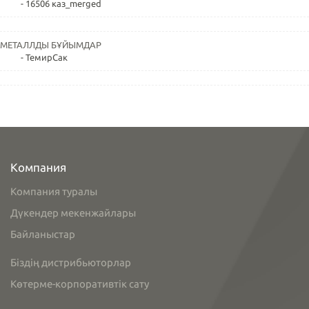
- 16506 каз_merged
МЕТАЛЛДЫ БҰЙЫМДАР
- ТемирСак
Компания
Компания туралы
Дүкендер мекенжайлары
Байланыстар
Біздің дистрибьюторлар
Көтерме-корпоративтік сату