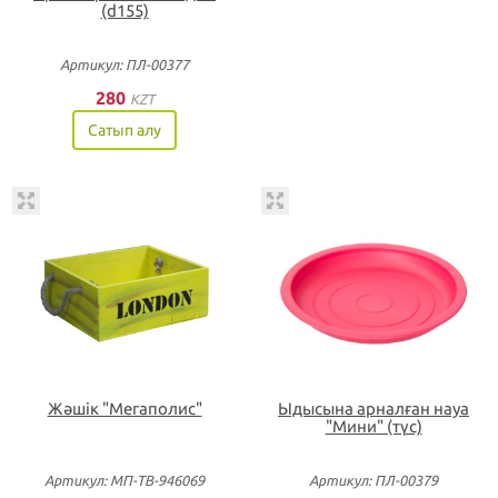
(d155)
Артикул: ПЛ-00377
280
KZT
Сатып алу
Жәшік "Мегаполис"
Ыдысына арналған науа
"Мини" (түс)
Артикул: МП-ТВ-946069
Артикул: ПЛ-00379