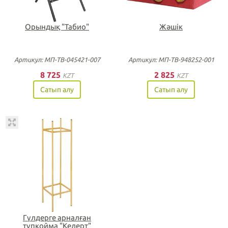
Орындық "Табио"
Жәшік
Артикул: МП-ТВ-045421-007
Артикул: МП-ТВ-948252-001
8 725
2 825
KZT
KZT
Сатып алу
Сатып алу
Гүлдерге арналған
түпқойма "Келерт"