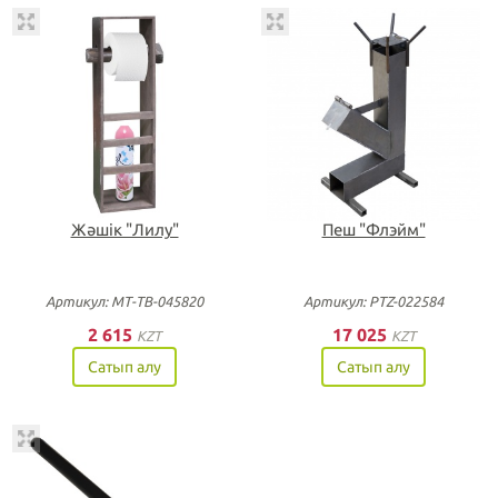
Жәшік "Лилу"
Пеш "Флэйм"
Артикул: МТ-ТВ-045820
Артикул: PTZ-022584
2 615
17 025
KZT
KZT
Сатып алу
Сатып алу