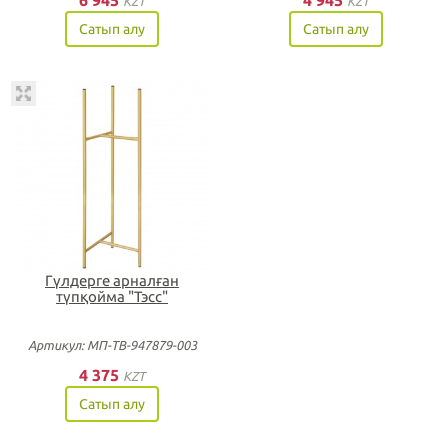
6 945
4 945
KZT
KZT
Сатып алу
Сатып алу
Гүлдерге арналған
түпқойма "Тэсс"
Артикул: МП-ТВ-947879-003
4 375
KZT
Сатып алу