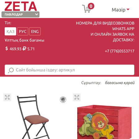
0
Мәзір
Тіл:
НОМЕРА ДЛЯ ВИДЕОЗВОНКОВ
WHATS APP
ҚАЗ
РУС
ENG
И ОНЛАЙН ЗАЯВОК НА
ДОСТАВКУ:
Ұлттық банк бағамы
469.93
5.71
+7 (7
76)0553717
Сұрыптау:
бағасына қарай