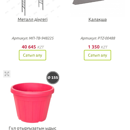
Металл діңгегі
Қалақша
Артикул: МП-ТВ-948225
Артикул: PTZ-00488
40 645
1 350
KZT
KZT
Сатып алу
Сатып алу
Гүл отырғызатын ыдыс