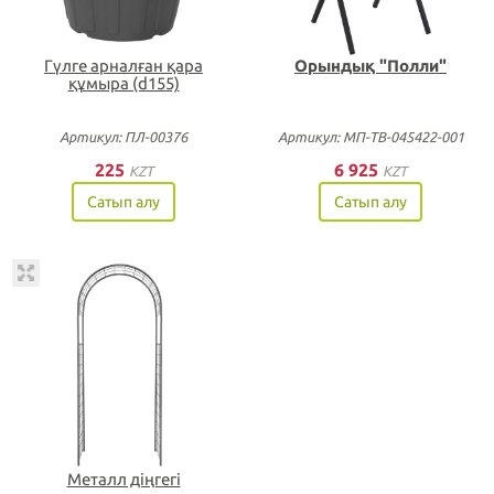
Гүлге арналған қара
Орындық "Полли"
құмыра (d155)
Артикул: ПЛ-00376
Артикул: МП-ТВ-045422-001
225
6 925
KZT
KZT
Сатып алу
Сатып алу
Металл діңгегі