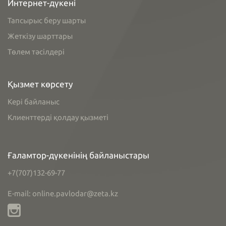
Интернет-дүкені
Тапсырыс беру шарты
Жеткізу шарттары
Төлем тәсілдері
Қызмет көрсету
Кері байланыс
Клиенттерді қолдау қызметі
Ғаламтор-дүкенінің байланыстары
+7(707)132-69-77
E-mail: online.pavlodar@zeta.kz