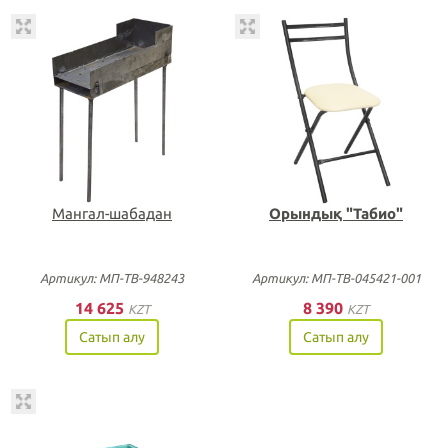
Мангал-шабадан
Орындық "Табио"
Артикул: МП-ТВ-948243
Артикул: МП-ТВ-045421-001
14 625
8 390
KZT
KZT
Сатып алу
Сатып алу