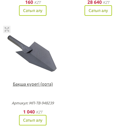
160
28 640
KZT
KZT
Сатып алу
Сатып алу
Бақша күрегі (орта)
Артикул: МП-ТВ-948239
1 040
KZT
Сатып алу