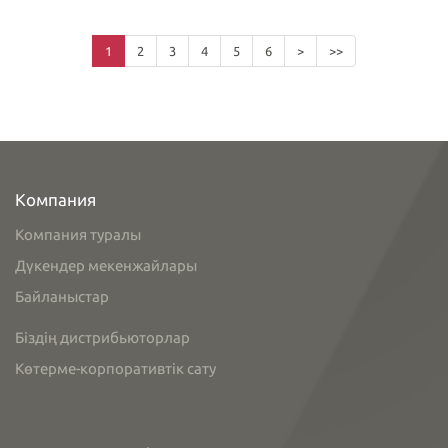
1
2
3
4
5
6
>
>>
Компания
Компания туралы
Дүкендер мекенжайлары
Байланыстар
Біздің дистрибьюторлар
Көтерме-корпоративтік сату