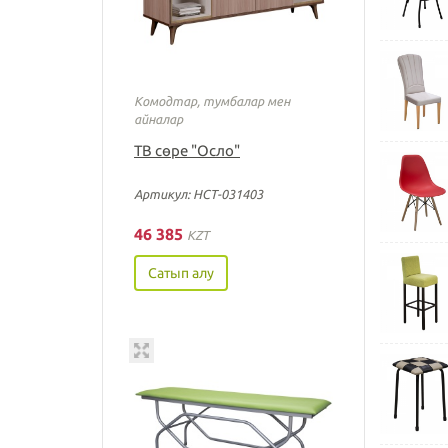
Комодтар, тумбалар мен
айналар
ТВ сөре "Осло"
Артикул: НСТ-031403
46 385
KZT
Сатып алу