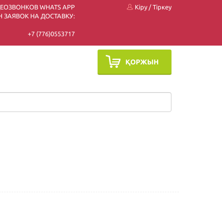
ДЕОЗВОНКОВ WHATS APP
Кіру
/
Тіркеу
 ЗАЯВОК НА ДОСТАВКУ:
+7 (7
76)0553717
ҚОРЖЫН