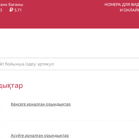
банк бағамы
НОМЕРА ДЛЯ ВИ
3
5.71
И ОНЛАЙН
дықтар
Кеңсеге арналған орындықтар
Асүйге арналған орындықтар