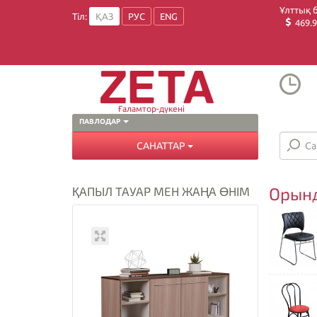
Ұлттық 
Тіл:
ҚАЗ
РУС
ENG
469.9
Ғаламтор-дүкені
ПАВЛОДАР
САНАТТАР
Орын
ҚАПЫЛ ТАУАР МЕН ЖАҢА ӨНІМ