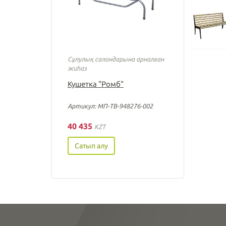
Сұлулық салондарына арналған
жиһаз
Кушетка "Ромб"
Артикул: МП-ТВ-948276-002
40 435
KZT
Сатып алу