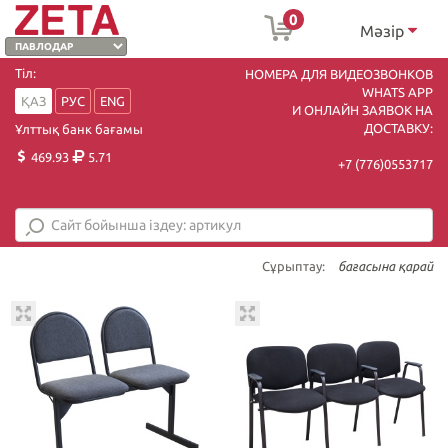
0
Мәзір
Тіл:
НОМЕРА ДЛЯ ВИДЕОЗВОНКОВ
WHATS APP
ҚАЗ
РУС
ENG
И ОНЛАЙН ЗАЯВОК НА
ДОСТАВКУ:
Ұлттық банк бағамы
469.93
5.71
+7 (7
76)0553717
Сұрыптау:
бағасына қарай