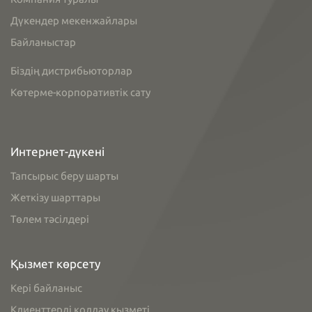
Дүкендер мекенжайлары
Байланыстар
Біздің дистрибьюторлар
Көтерме-корпоративтік сату
Интернет-дүкені
Тапсырыс беру шарты
Жеткізу шарттары
Төлем тәсілдері
Қызмет көрсету
Кері байланыс
Клиенттерді қолдау қызметі