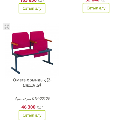
103 830
KZT
KZT
Сатып алу
Сатып алу
Омега-орындық (2-
орынды)
Артикул: СТК-00106
46 300
KZT
Сатып алу