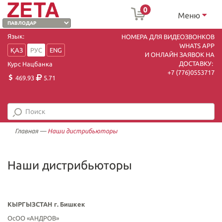
0
Меню
Язык:
НОМЕРА ДЛЯ ВИДЕОЗВОНКОВ
WHATS APP
ҚАЗ
РУС
ENG
И ОНЛАЙН ЗАЯВОК НА
ДОСТАВКУ:
Курс Нацбанка
+7 (7
76)0553717
469.93
5.71
Главная
—
Наши дистрибьюторы
Наши дистрибьюторы
КЫРГЫЗСТАН
г. Бишкек
ОсОО «АНДРОВ»