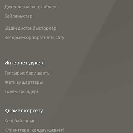
Дүкендер мекенжайлары
Байланыстар
Біздің дистрибьюторлар
Көтерме-корпоративтік сату
Интернет-дүкені
Тапсырыс беру шарты
Жеткізу шарттары
Төлем тәсілдері
Қызмет көрсету
Кері байланыс
Клиенттерді қолдау қызметі