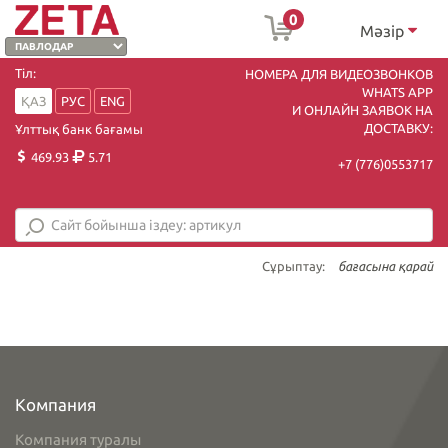
0
Мәзір
Тіл:
НОМЕРА ДЛЯ ВИДЕОЗВОНКОВ
WHATS APP
ҚАЗ
РУС
ENG
И ОНЛАЙН ЗАЯВОК НА
ДОСТАВКУ:
Ұлттық банк бағамы
469.93
5.71
+7 (7
76)0553717
Сұрыптау:
бағасына қарай
Компания
Компания туралы