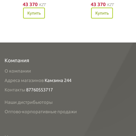
43 370
43 370
KZT
KZT
Купить
Купить
Компания
О компании
Адреса магазинов
Камзина 244
Контакты
87760553717
Наши дистрибьюторы
Оптово-корпоративные продажи