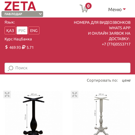
0
Меню
Язык:
НОМЕРА ДЛЯ ВИДЕОЗВОНКОВ
WHATS APP
ҚАЗ
РУС
ENG
И ОНЛАЙН ЗАЯВОК НА
ДОСТАВКУ:
Курс Нацбанка
+7 (7
76)0553717
469.93
5.71
Сортировать по:
цене