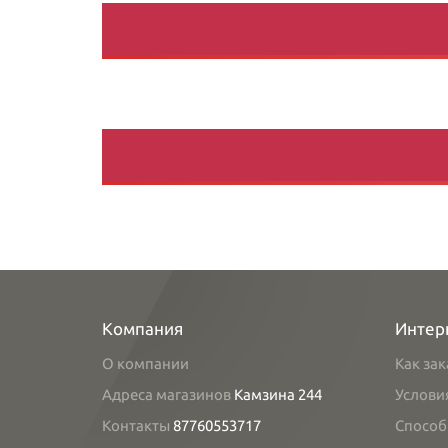
Компания
Интер
О компании
Как зак
Адреса магазинов
Камзина 244
Услови
Контакты
87760553717
Способ