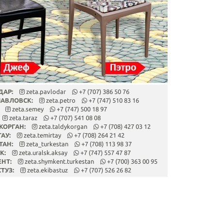
ДАР:
zeta.pavlodar
+7 (707) 386 50 76
ПАВЛОВСК:
zeta.petro
+7 (747) 510 83 16
zeta.semey
+7 (747) 500 18 97
zeta.taraz
+7 (707) 541 08 08
КОРГАН:
zeta.taldykorgan
+7 (708) 427 03 12
ТАУ:
zeta.temirtay
+7 (708) 264 21 42
ТАН:
zeta_turkestan
+7 (708) 113 98 37
К:
zeta.uralsk.aksay
+7 (747) 557 47 87
ЕНТ:
zeta.shymkent.turkestan
+7 (700) 363 00 95
СТУЗ:
zeta.ekibastuz
+7 (707) 526 26 82