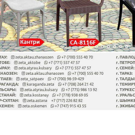
ТАУ:
zeta.aktau.zhanaozen
+7 (700) 555 40 70
г. ПАВЛО
ТОБЕ:
zeta_aktobe
+7 (771) 557 47 57
г. ПЕТРО
ЫРАУ:
zeta.atyrau.kulsary
+7 (771) 557 47 57
г. СЕМЕЙ:
АНАОЗЕН:
zeta.aktau.zhanaozen
+7 (700) 555 40 70
г. ТАРАЗ:
АТПАЕВ:
zeta_satpaev
+7 (700) 98-59-429
г. ТАЛДЫ
АРАГАНДА:
karaganda.zeta
+7 (708) 264 21 42
г. ТЕМИР
УЛЬСАРЫ:
zeta.atyrau.kulsary
+7 (775) 986 13 92
г. ТУРКЕС
ОСТАНАЙ:
zeta.kostanay
+7 (778) 938 69 05
г. УРАЛЬС
УР-СУЛТАН:
zeta.astana
+7 (717) 226 82 82
г. ШЫМК
СКЕМЕН:
zeta.oskemen
+7 (747) 915 43 55
г. ЭКИБА