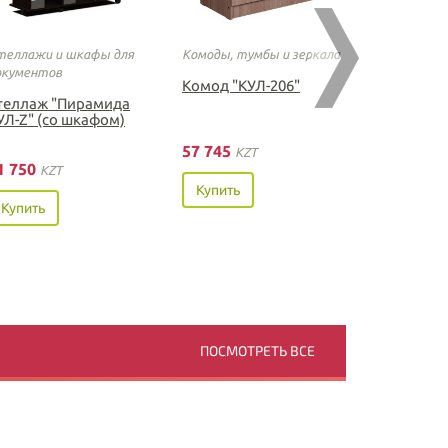
теллажи и шкафы для
Комоды, тумбы и зеркала
Шкафы для
окументов
Комод "КУЛ-206"
Шкаф-куп
теллаж "Пирамида
УЛ-Z" (со шкафом)
57 745
KZT
1 750
KZT
Купить
Купить
ПОСМОТРЕТЬ ВСЕ