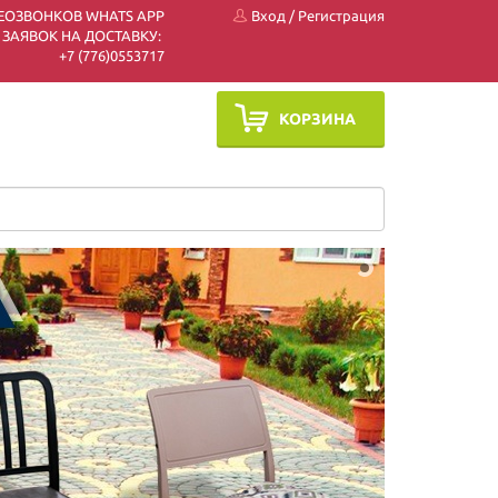
ЕОЗВОНКОВ WHATS APP
Вход
/
Регистрация
 ЗАЯВОК НА ДОСТАВКУ:
+7 (7
76)0553717
КОРЗИНА