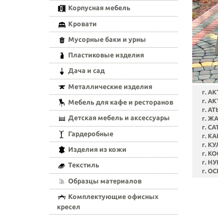
Корпусная мебель
Кровати
Мусорные баки и урны
Пластиковые изделия
Дача и сад
Металлические изделия
г. АК
г. АК
Мебель для кафе и ресторанов
г. АТ
Детская мебель и аксессуары
г. Ж
г. С
Гардеробные
г. К
г. К
Изделия из кожи
г. К
г. Н
Текстиль
г. О
Образцы материалов
Комплектующие офисных
кресел