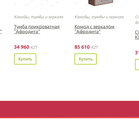
Комоды, тумбы и зеркала
Комоды, тумбы и зеркала
С
д
Тумба прикроватная
Комод с зеркалом
"
"Афродита"
"Афродита"
С
К
34 960
85 610
KZT
KZT
3
Купить
Купить