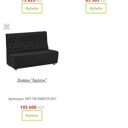
75 820
85 565
KZT
KZT
Купить
Купить
Диван "Барон"
Артикул: МП-ТВ-948070-001
105 600
KZT
Купить