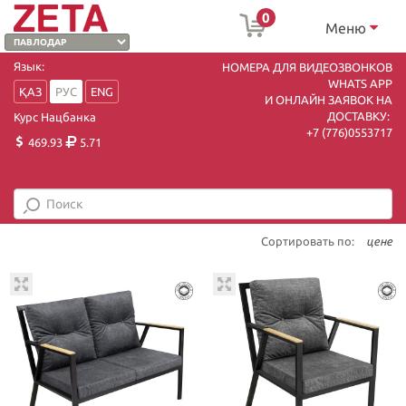
0
Меню
Язык:
НОМЕРА ДЛЯ ВИДЕОЗВОНКОВ
WHATS APP
ҚАЗ
РУС
ENG
И ОНЛАЙН ЗАЯВОК НА
ДОСТАВКУ:
Курс Нацбанка
+7 (7
76)0553717
469.93
5.71
Сортировать по:
цене