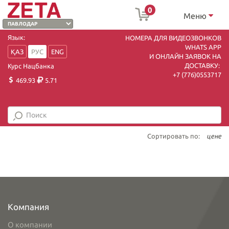
0
Меню
Язык:
НОМЕРА ДЛЯ ВИДЕОЗВОНКОВ
WHATS APP
ҚАЗ
РУС
ENG
И ОНЛАЙН ЗАЯВОК НА
ДОСТАВКУ:
Курс Нацбанка
+7 (7
76)0553717
469.93
5.71
Сортировать по:
цене
Компания
О компании