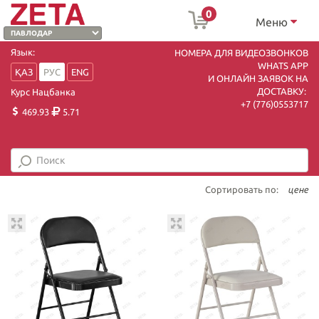
0
Меню
Язык:
НОМЕРА ДЛЯ ВИДЕОЗВОНКОВ
WHATS APP
ҚАЗ
РУС
ENG
И ОНЛАЙН ЗАЯВОК НА
ДОСТАВКУ:
Курс Нацбанка
+7 (7
76)0553717
469.93
5.71
Сортировать по:
цене