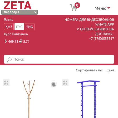
0
Меню
Язык:
НОМЕРА ДЛЯ ВИДЕОЗВОНКОВ
WHATS APP
ҚАЗ
РУС
ENG
И ОНЛАЙН ЗАЯВОК НА
ДОСТАВКУ:
Курс Нацбанка
+7 (7
76)0553717
469.93
5.71
Сортировать по:
цене