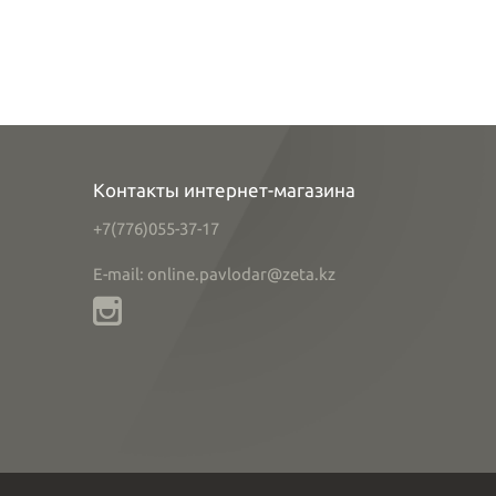
Контакты интернет-магазина
+7(776)055-37-17
E-mail: online.pavlodar@zeta.kz