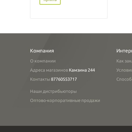
Компания
Интер
О компании
Как зак
Адреса магазинов
Камзина 244
Услови
Контакты
87760553717
Способ
Наши дистрибьюторы
Оптово-корпоративные продажи