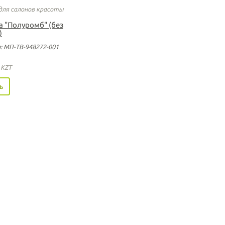
для салонов красоты
а "Полуромб" (без
)
: МП-ТВ-948272-001
0
KZT
ь