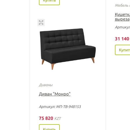
Мебель 
Кушетк
выреза
Артикул
31 14
Купит
Диваны
Диван "Монро"
Артикул: МП-ТВ-948153
75 820
KZT
Купить