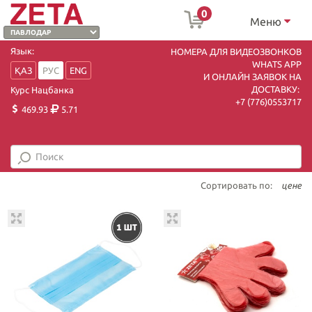
0
Меню
Язык:
НОМЕРА ДЛЯ ВИДЕОЗВОНКОВ
WHATS APP
ҚАЗ
РУС
ENG
И ОНЛАЙН ЗАЯВОК НА
ДОСТАВКУ:
Курс Нацбанка
+7 (7
76)0553717
469.93
5.71
Сортировать по:
цене