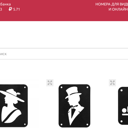
цбанка
НОМЕРА ДЛЯ ВИД
3
5.71
И ОНЛАЙН