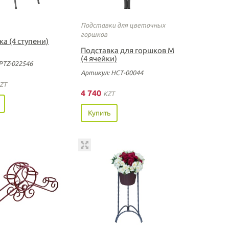
Подставки для цветочных
горшков
а (4 ступени)
Подставка для горшков М
(4 ячейки)
PTZ-022546
Артикул: НСТ-00044
ZT
4 740
KZT
Купить