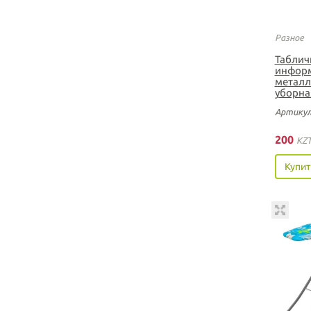
Разное
Таблич
информ
металл
уборна
Артикул
200
KZ
Купит