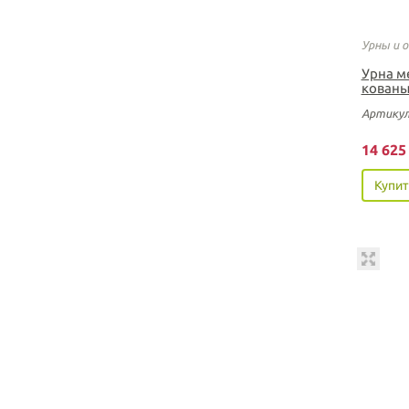
Урны и 
Урна м
кованы
Артикул
14 62
Купит