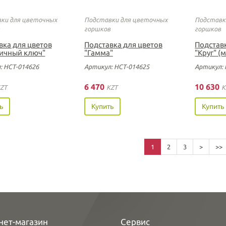
ки для цветочных
Подставки для цветочных
Подставк
горшков
горшков
вка для цветов
Подставка для цветов
Подстав
ичный ключ"
"Гамма"
"Круг" (
: НСТ-014626
Артикул: НСТ-014625
Артикул: 
6 470
10 630
ZT
KZT
K
ь
Купить
Купить
1
2
3
>
>>
нет-магазин
Сервис