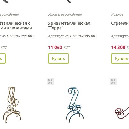
ограждения
Урны и ограждения
Разное
еталлическая с
Урна металлическая
Стремянк
ми элементами
"Терра"
: МП-ТВ-947988-001
Артикул: МП-ТВ-947986-001
Артикул: 
5
11 060
14 300
KZT
KZT
K
ь
Купить
Купить