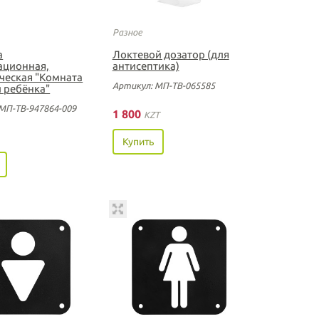
Разное
а
Локтевой дозатор (для
ционная,
антисептика)
ческая "Комната
Артикул: МП-ТВ-065585
и ребёнка"
МП-ТВ-947864-009
1 800
KZT
Купить