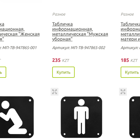
Разное
Разное
ка
Табличка
Табличк
ационная,
информационная,
информа
ическая "Женская
металлическая "Мужская
металли
я"
уборная"
матери 
: МП-ТВ-947865-001
Артикул: МП-ТВ-947865-002
Артикул: 
235
185
T
KZT
KZT
ь
Купить
Купить