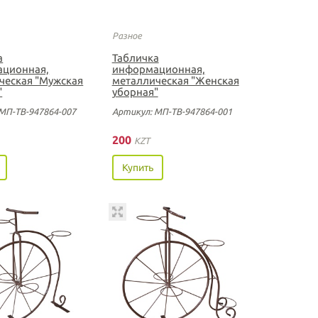
Разное
а
Табличка
ционная,
информационная,
ческая "Мужская
металлическая "Женская
"
уборная"
МП-ТВ-947864-007
Артикул: МП-ТВ-947864-001
200
KZT
Купить