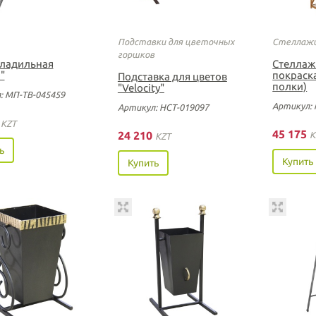
Подставки для цветочных
Стеллаж
горшков
гладильная
Стеллаж
"
покраска
Подставка для цветов
полки)
"Velocity"
: МП-ТВ-045459
Артикул: 
Артикул: НСТ-019097
0
KZT
45 175
24 210
K
KZT
ь
Купить
Купить