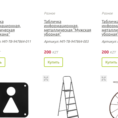
Разное
Разное
ка
Табличка
Табличк
ационная,
информационная,
информа
ическая
металлическая "Мужская
металли
хана"
уборная"
уборная
: МП-ТВ-947864-011
Артикул: МП-ТВ-947864-003
Артикул: 
200
200
T
KZT
KZT
ь
Купить
Купить