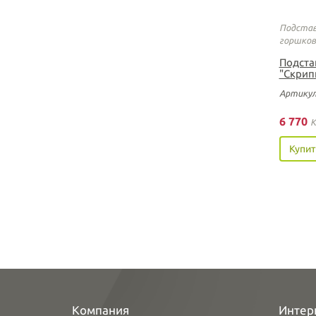
Подстав
горшков
Подста
"Скрип
Артикул
6 770
K
Купит
Компания
Интер