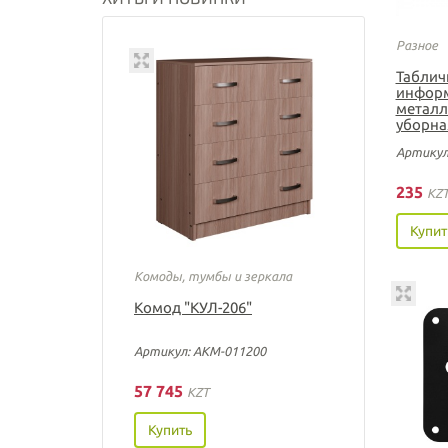
Разное
Таблич
информ
металл
уборна
Артикул
235
KZ
Купит
Комоды, тумбы и зеркала
Комод "КУЛ-206"
Артикул: АКМ-011200
57 745
KZT
Купить