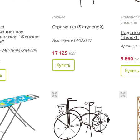
Разное
Подставк
горшков
ка
Стремянка (5 ступеней)
ационная,
Подстав
ическая "Женская
"Вело-1"
Артикул: PTZ-022547
я"
Артикул: 
: МП-ТВ-947864-005
17 125
KZT
9 860
KZ
T
Купить
Купить
ь