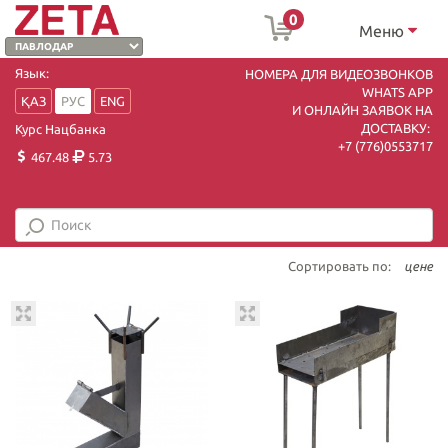
0
Меню
Язык:
НОМЕРА ДЛЯ ВИДЕОЗВОНКОВ
WHATS APP
ҚАЗ
РУС
ENG
И ОНЛАЙН ЗАЯВОК НА
ДОСТАВКУ:
Курс Нацбанка
+7 (7
76)0553717
467.48
5.73
Сортировать по:
цене