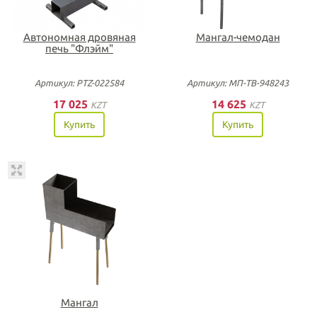
Автономная дровяная
Мангал-чемодан
печь "Флэйм"
Артикул: PTZ-022584
Артикул: МП-ТВ-948243
17 025
14 625
KZT
KZT
Купить
Купить
Мангал