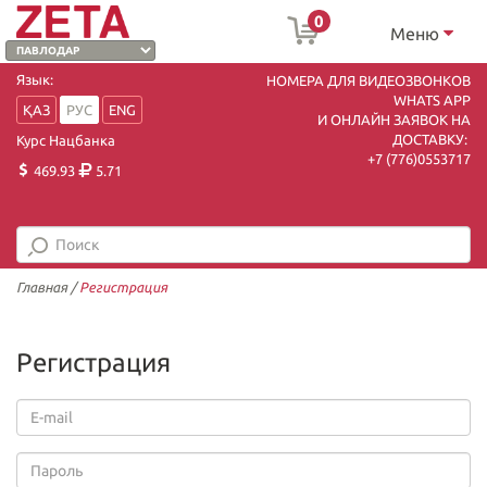
0
Меню
Язык:
НОМЕРА ДЛЯ ВИДЕОЗВОНКОВ
WHATS APP
ҚАЗ
РУС
ENG
И ОНЛАЙН ЗАЯВОК НА
ДОСТАВКУ:
Курс Нацбанка
+7 (7
76)0553717
469.93
5.71
Главная
/
Регистрация
Регистрация