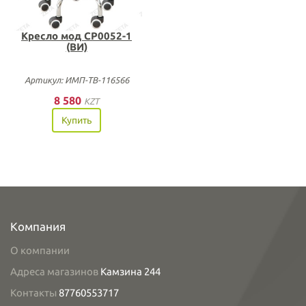
Кресло мод СР0052-1
(ВИ)
Артикул: ИМП-ТВ-116566
8 580
KZT
Купить
Компания
О компании
Адреса магазинов
Камзина 244
Контакты
87760553717