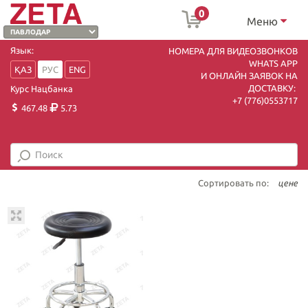
0
Меню
Язык:
НОМЕРА ДЛЯ ВИДЕОЗВОНКОВ
WHATS APP
ҚАЗ
РУС
ENG
И ОНЛАЙН ЗАЯВОК НА
ДОСТАВКУ:
Курс Нацбанка
+7 (7
76)0553717
467.48
5.73
Сортировать по:
цене