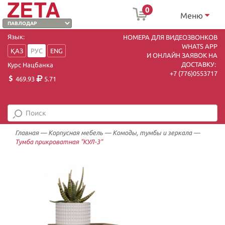
0
Меню
Язык:
НОМЕРА ДЛЯ ВИДЕОЗВОНКОВ
WHATS APP
ҚАЗ
РУС
ENG
И ОНЛАЙН ЗАЯВОК НА
ДОСТАВКУ:
Курс Нацбанка
+7 (7
76)0553717
469.93
5.71
Главная
—
Корпусная мебель
—
Комоды, тумбы и зеркала
—
Тумба прикроватная "КУЛ-3"