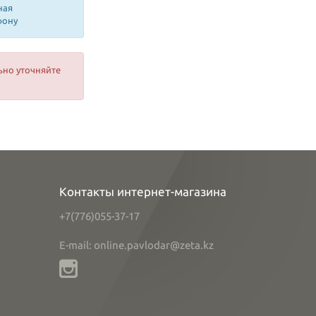
ная
фону
ьно уточняйте
Контакты интернет-магазина
+7(776)055-37-17
E-mail: online.pavlodar@zeta.kz