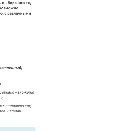
ь выбора ножек,
возможно
ю, с различными
плотненный;
а
:
обивка – эко-кожа
о;
к металлических,
тов. Детали