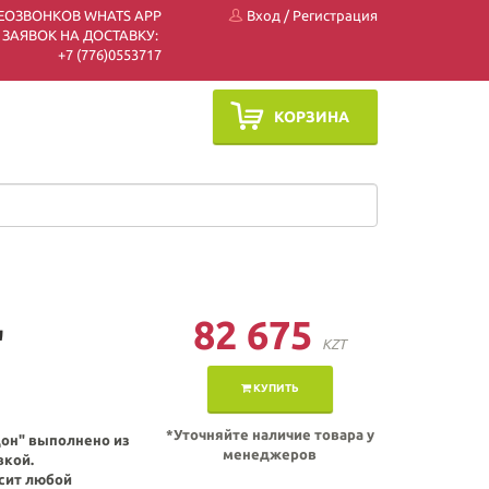
ЕОЗВОНКОВ WHATS APP
Вход
/
Регистрация
 ЗАЯВОК НА ДОСТАВКУ:
+7 (7
76)0553717
КОРЗИНА
82 675
"
KZT
КУПИТЬ
*Уточняйте наличие товара у
дон" выполнено из
менеджеров
вкой.
сит любой