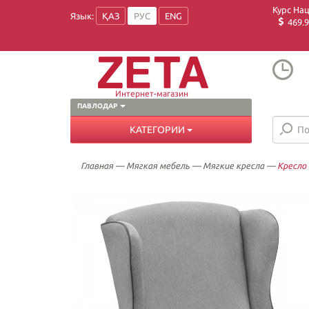
Курс На
Язык:
ҚАЗ
РУС
ENG
469.9
Интернет-магазин
ПАВЛОДАР
КАТЕГОРИИ
Главная
—
Мягкая мебель
—
Мягкие кресла
—
Кресло 