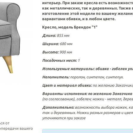
интерьер.
При заказе кресла есть возможност
как металлических, так и деревянных.
Также 
изготовление этой модели по вашему желани
вариантами обивки, и в любом цвете.
Кресло, модель Брендон "1"
Длина:
855 мм
Ширина:
680 мм
Высота:
900 мм
Посадочных мест:
1
Используемые материалы: обивка -
гобелен у
Наполнитель:
поролон, синтепон, синтепух.
Цвет и материал обивки:
по желанию Заказчик
Варианты исполнения:
по желанию Заказчика 
(по согласованию), гобелен; ножки - металл, дерев
Дополнительно:
возможность выбора ножек, ка
так и деревянных. Ножки разных размеров и цве
уточняются при заказе
ся от
топередачи вашего