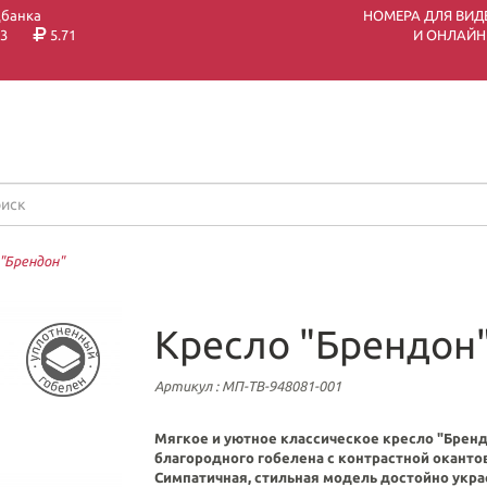
цбанка
НОМЕРА ДЛЯ ВИД
3
5.71
И ОНЛАЙН
"Брендон"
Кресло "Брендон
Артикул
: МП-ТВ-948081-001
Мягкое и уютное классическое кресло "Брен
благородного гобелена с контрастной оканто
Симпатичная, стильная модель достойно укра