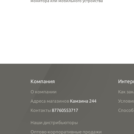
монитора или мобильного устройства
Компания
Интер
О компании
Как зак
Адреса магазинов
Камзина 244
Услови
Контакты
87760553717
Способ
Наши дистрибьюторы
Оптово-корпоративные продажи