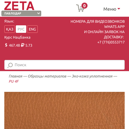
0
Меню
Язык:
НОМЕРА ДЛЯ ВИДЕОЗВОНКОВ
WHATS APP
ҚАЗ
РУС
ENG
И ОНЛАЙН ЗАЯВОК НА
ДОСТАВКУ:
Курс Нацбанка
+7 (7
76)0553717
467.48
5.73
Главная
—
Образцы материалов
—
Эко-кожа уплотненная
—
PU 4F