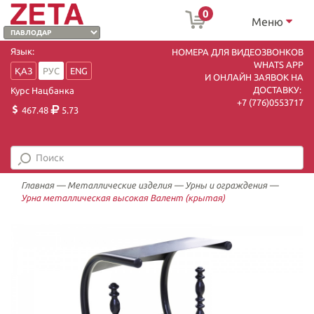
0
Меню
Язык:
НОМЕРА ДЛЯ ВИДЕОЗВОНКОВ
WHATS APP
ҚАЗ
РУС
ENG
И ОНЛАЙН ЗАЯВОК НА
ДОСТАВКУ:
Курс Нацбанка
+7 (7
76)0553717
467.48
5.73
Главная
—
Металлические изделия
—
Урны и ограждения
—
Урна металлическая высокая Валент (крытая)