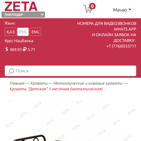
0
Меню
Язык:
НОМЕРА ДЛЯ ВИДЕОЗВОНКОВ
WHATS APP
ҚАЗ
РУС
ENG
И ОНЛАЙН ЗАЯВОК НА
ДОСТАВКУ:
Курс Нацбанка
+7 (7
76)0553717
469.93
5.71
Главная
—
Кровати
—
Металлические и кованые кровати
—
Кровать "Детская" 1-местная (металлическая)