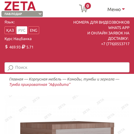
0
Меню
Язык:
НОМЕРА ДЛЯ ВИДЕОЗВОНКОВ
WHATS APP
ҚАЗ
РУС
ENG
И ОНЛАЙН ЗАЯВОК НА
ДОСТАВКУ:
Курс Нацбанка
+7 (7
76)0553717
469.93
5.71
Главная
—
Корпусная мебель
—
Комоды, тумбы и зеркала
—
Тумба прикроватная "Афродита"