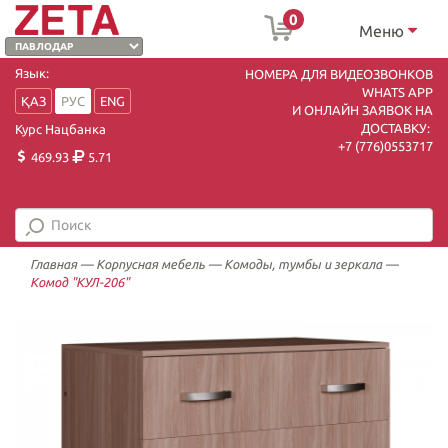
0
Меню
Язык:
НОМЕРА ДЛЯ ВИДЕОЗВОНКОВ
WHATS APP
ҚАЗ
РУС
ENG
И ОНЛАЙН ЗАЯВОК НА
ДОСТАВКУ:
Курс Нацбанка
+7 (7
76)0553717
469.93
5.71
Главная
—
Корпусная мебель
—
Комоды, тумбы и зеркала
—
Комод "КУЛ-206"