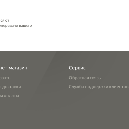
ся от
топередачи вашего
нет-магазин
Сервис
азать
Обратная связь
я доставки
Служба поддержки клиентов
ы оплаты