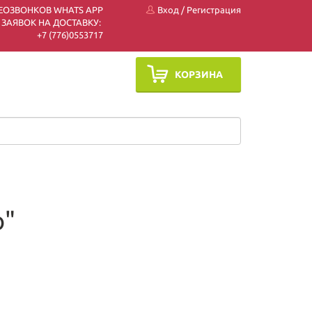
ЕОЗВОНКОВ WHATS APP
Вход
/
Регистрация
 ЗАЯВОК НА ДОСТАВКУ:
+7 (7
76)0553717
КОРЗИНА
о"