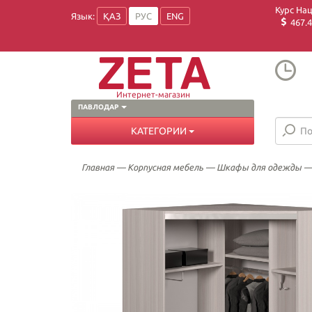
Курс На
Язык:
ҚАЗ
РУС
ENG
467.4
Интернет-магазин
ПАВЛОДАР
КАТЕГОРИИ
Главная
—
Корпусная мебель
—
Шкафы для одежды