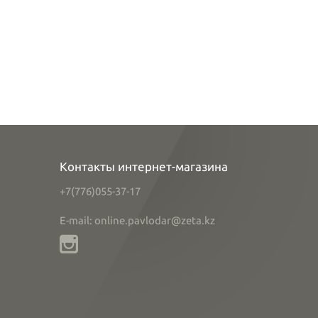
Контакты интернет-магазина
+7(776)055-37-17
E-mail: online.pavlodar@zeta.kz