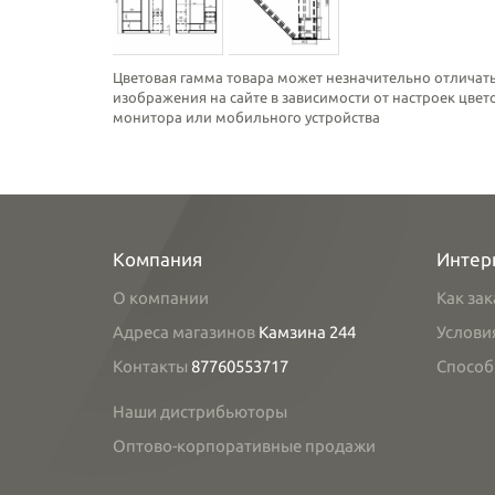
Цветовая гамма товара может незначительно отличать
изображения на сайте в зависимости от настроек цве
монитора или мобильного устройства
Компания
Интер
О компании
Как зак
Адреса магазинов
Камзина 244
Услови
Контакты
87760553717
Способ
Наши дистрибьюторы
Оптово-корпоративные продажи