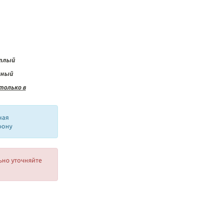
етлый
мный
только в
ная
фону
ьно уточняйте