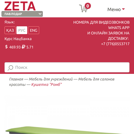
0
Меню
Язык:
НОМЕРА ДЛЯ ВИДЕОЗВОНКОВ
WHATS APP
ҚАЗ
РУС
ENG
И ОНЛАЙН ЗАЯВОК НА
ДОСТАВКУ:
Курс Нацбанка
+7 (7
76)0553717
469.93
5.71
Главная
—
Мебель для учреждений
—
Мебель для салонов
красоты
—
Кушетка "Ромб"