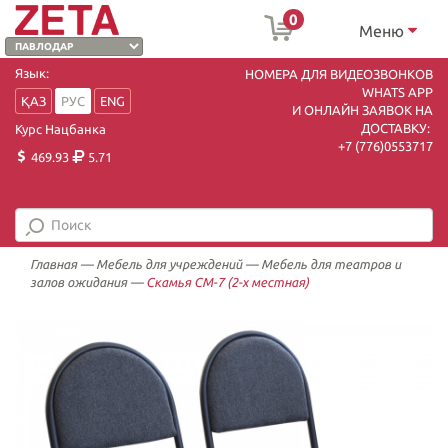
0
Меню
Язык:
НОМЕРА ДЛЯ ВИДЕОЗВОНКОВ
WHATS APP
ҚАЗ
РУС
ENG
И ОНЛАЙН ЗАЯВОК НА
ДОСТАВКУ:
Курс Нацбанка
+7 (7
76)0553717
469.93
5.71
Главная
—
Мебель для учреждений
—
Мебель для театров и
залов ожидания
—
Скамья СМ-7 (2-х местная)