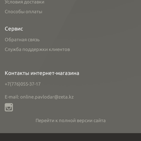
Условия доставки
Способы оплаты
Сервис
Обратная связь
Служба поддержки клиентов
Контакты интернет-магазина
+7(776)055-37-17
E-mail: online.pavlodar@zeta.kz
Перейти к полной версии сайта