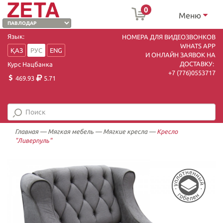
0
Меню
Язык:
НОМЕРА ДЛЯ ВИДЕОЗВОНКОВ
WHATS APP
ҚАЗ
РУС
ENG
И ОНЛАЙН ЗАЯВОК НА
ДОСТАВКУ:
Курс Нацбанка
+7 (7
76)0553717
469.93
5.71
Главная
—
Мягкая мебель
—
Мягкие кресла
—
Кресло
"Ливерпуль"