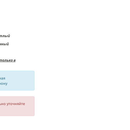
етлый
мный
только в
ная
фону
ьно уточняйте