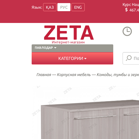
Курс На
Язык:
ҚАЗ
РУС
ENG
467.4
Интернет-магазин
ПАВЛОДАР
КАТЕГОРИИ
Главная
—
Корпусная мебель
—
Комоды, тумбы и зер