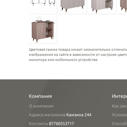
Цветовая гамма товара может незначительно отличать
изображения на сайте в зависимости от настроек цве
монитора или мобильного устройства
Компания
Интер
О компании
Как зак
Адреса магазинов
Камзина 244
Услови
Контакты
87760553717
Способ