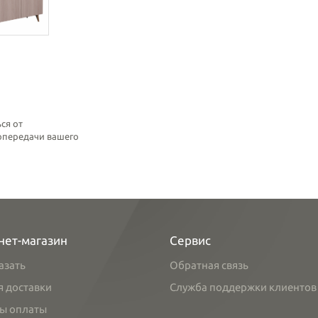
ся от
топередачи вашего
нет-магазин
Сервис
азать
Обратная связь
я доставки
Служба поддержки клиентов
ы оплаты