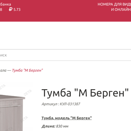
цбанка
НОМЕРА ДЛЯ ВИД
8
5.73
И ОНЛАЙН
кала
—
Тумба "М Берген"
Тумба "М Берген"
Артикул
: КУЛ-031387
Тумба, модель "М Берген"
Длина:
830 мм