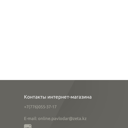
Контакты интернет-магазина
+7(776)055-37-17
E-mail: online.pavlodar@zeta.kz