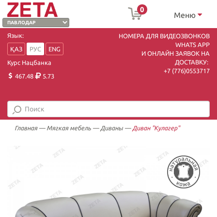
0
Меню
Язык:
НОМЕРА ДЛЯ ВИДЕОЗВОНКОВ
WHATS APP
ҚАЗ
РУС
ENG
И ОНЛАЙН ЗАЯВОК НА
ДОСТАВКУ:
Курс Нацбанка
+7 (7
76)0553717
467.48
5.73
Главная
—
Мягкая мебель
—
Диваны
—
Диван "Кулагер"