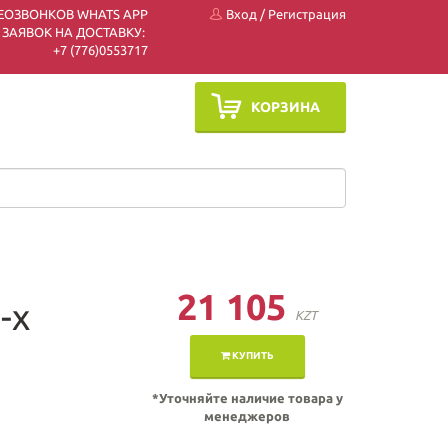
ЕОЗВОНКОВ WHATS APP
Вход
/
Регистрация
 ЗАЯВОК НА ДОСТАВКУ:
+7 (7
76)0553717
КОРЗИНА
21 105
-х
KZT
КУПИТЬ
*Уточняйте наличие товара у
менеджеров