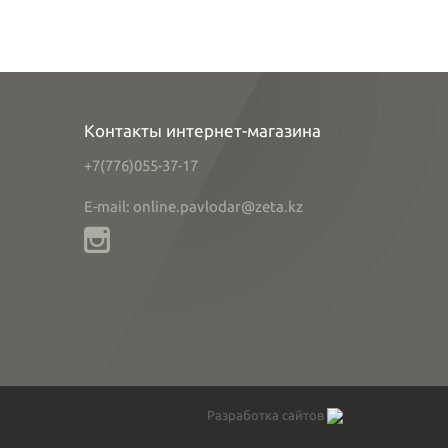
Контакты интернет-магазина
+7(776)055-37-17
E-mail: online.pavlodar@zeta.kz
Разработка сайтов