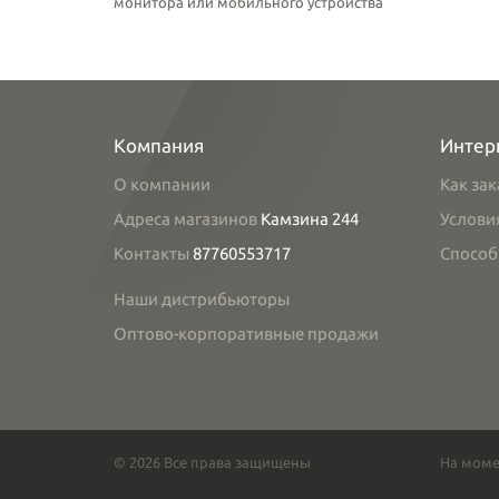
монитора или мобильного устройства
Компания
Интер
О компании
Как зак
Адреса магазинов
Камзина 244
Услови
Контакты
87760553717
Способ
Наши дистрибьюторы
Оптово-корпоративные продажи
© 2026 Все права защищены
На моме