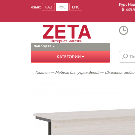
Курс На
Язык:
ҚАЗ
РУС
ENG
469.9
Интернет-магазин
ПАВЛОДАР
КАТЕГОРИИ
Главная
—
Мебель для учреждений
—
Школьная мебе