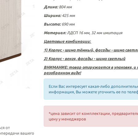
Длина:
804 мм
Ширина:
425 мм
Высота:
690 мм
Материал:
ЛДСП 16 мм,
32 мм имитация
Цветовые комбинации:
1) Корпус - шимо тёмный, фасады - шимо свет
2) Корпус - венге, фасады - шимо светлый
ВНИМАНИЕ: товар отгружается в упаковке, и 
разобранном виде!
Если Вас интересует какая-либо дополнитель
информация, Вы можете уточнить ее по теле
*цена зависит от комплектации, предварител
цену у менеджеров
ся от
топередачи вашего