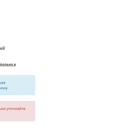
лый
только в
ная
фону
ьно уточняйте