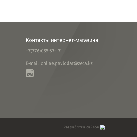
Контакты интернет-магазина
+7(776)055-37-17
E-mail: online.pavlodar@zeta.kz
Разработка сайтов