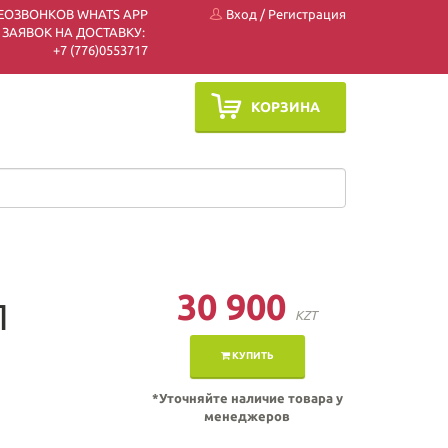
ЕОЗВОНКОВ WHATS APP
Вход
/
Регистрация
 ЗАЯВОК НА ДОСТАВКУ:
+7 (7
76)0553717
КОРЗИНА
30 900
Л
KZT
КУПИТЬ
*Уточняйте наличие товара у
менеджеров