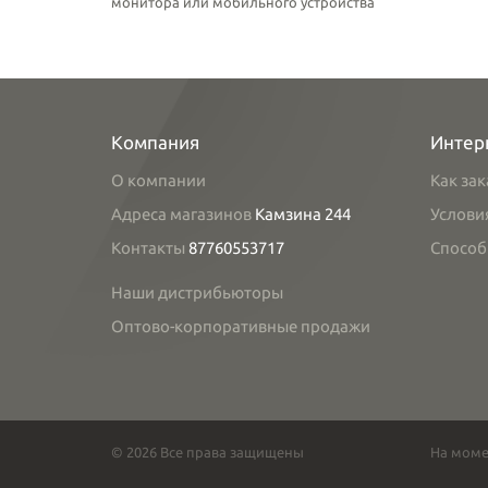
монитора или мобильного устройства
Компания
Интер
О компании
Как зак
Адреса магазинов
Камзина 244
Услови
Контакты
87760553717
Способ
Наши дистрибьюторы
Оптово-корпоративные продажи
© 2026 Все права защищены
На моме