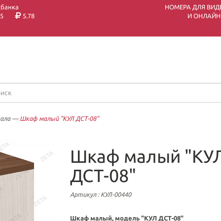
цбанка
НОМЕРА ДЛЯ ВИД
5
5.78
И ОНЛАЙН
кала
—
Шкаф малый "КУЛ ДСТ-08"
Шкаф малый "КУ
ДСТ-08"
Артикул
: КУЛ-00440
Шкаф малый, модель "
КУЛ
ДСТ-08"