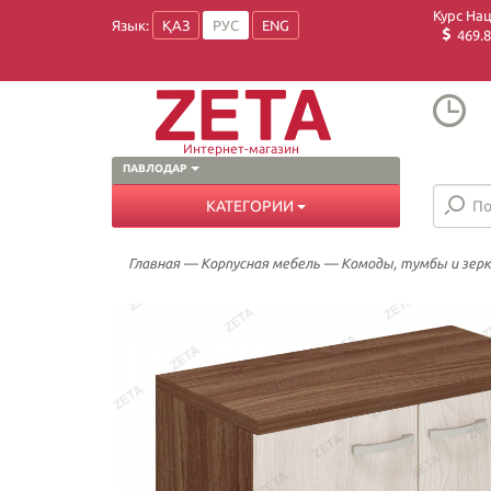
Курс На
Язык:
ҚАЗ
РУС
ENG
469.8
Интернет-магазин
ПАВЛОДАР
КАТЕГОРИИ
Главная
—
Корпусная мебель
—
Комоды, тумбы и зер